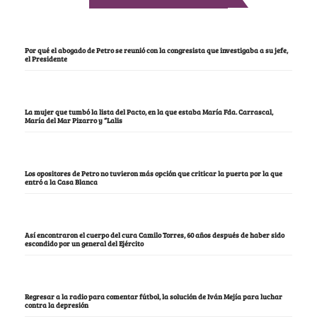
Por qué el abogado de Petro se reunió con la congresista que investigaba a su jefe,
el Presidente
La mujer que tumbó la lista del Pacto, en la que estaba María Fda. Carrascal,
María del Mar Pizarro y “Lalis
Los opositores de Petro no tuvieron más opción que criticar la puerta por la que
entró a la Casa Blanca
Así encontraron el cuerpo del cura Camilo Torres, 60 años después de haber sido
escondido por un general del Ejército
Regresar a la radio para comentar fútbol, la solución de Iván Mejía para luchar
contra la depresión