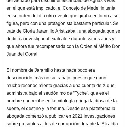
p
o
I
s
del Senado para discutir el escandalo de Aguas Vivas
p
k
n
en el que está implicado, el Concejo de Medellín tenía
en su orden del día otro evento que giraba en torno a su
figura, pero con una protagonista bastante particular. Se
trata de Gloria Jaramillo Aristizábal, una abogada que se
dedicó a investigar al exalcalde durante varios años y
que ahora fue recompensada con la Orden al Mérito Don
Juan del Corral.
El nombre de Jaramillo hasta hace poco era
desconocido, más no su trabajo, puesto que ganó
mucho reconocimiento gracias a una cuenta de X que
administra bajo el seudónimo de “Tyche”, que es el
nombre que recibe en la mitología griega la diosa de la
suerte, el destino y la fortuna. Desde esa plataforma la
abogada comenzó a publicar en 2021 investigaciones
sobre presuntos actos de corrupción durante la Alcaldía