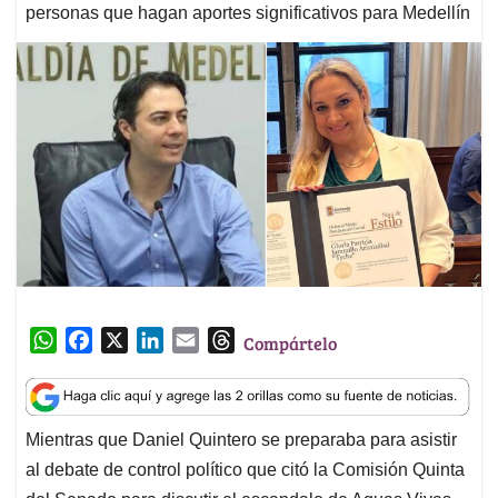
personas que hagan aportes significativos para Medellín
W
F
X
L
E
T
Compártelo
h
a
i
m
h
a
c
n
a
r
t
e
k
i
e
Mientras que Daniel Quintero se preparaba para asistir
s
b
e
l
a
al debate de control político que citó la Comisión Quinta
A
o
d
d