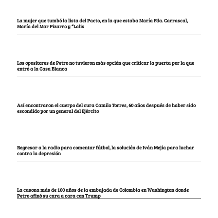
La mujer que tumbó la lista del Pacto, en la que estaba María Fda. Carrascal,
María del Mar Pizarro y “Lalis
Los opositores de Petro no tuvieron más opción que criticar la puerta por la que
entró a la Casa Blanca
Así encontraron el cuerpo del cura Camilo Torres, 60 años después de haber sido
escondido por un general del Ejército
Regresar a la radio para comentar fútbol, la solución de Iván Mejía para luchar
contra la depresión
La casona más de 100 años de la embajada de Colombia en Washington donde
Petro afinó su cara a cara con Trump