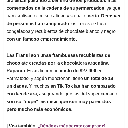
ara están pasando a ser uno de los productos más
A
o
d
d
p
o
I
s
comentados de la cadena de supermercados
, ya que
p
k
n
han cautivado con su calidad y su bajo precio.
Decenas
de personas han comparado
los trozos de fruta
congelados y recubiertos de chocolate blanco y negro
con un famoso emprendimiento
.
Las Franui son unas frambuesas recubiertas de
chocolate
creadas por la chocolatera argentina
Rapanui.
Estás tienen un
costo de $27.900
en
Farmatodo, y según mencionan, tiene
un total de 18
unidades.
Y muchos
en Tik Tok las han comparado
con las de ara
, asegurando que las del supermercado
son su "dupe", es decir, que son muy parecidos
pero mucho más económicos
.
¿Dónde es más barato comprar el
| Vea también: