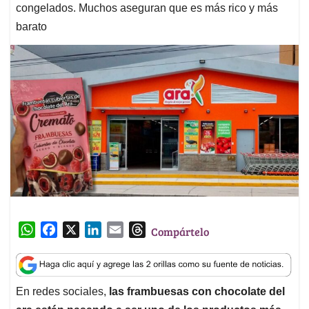
congelados. Muchos aseguran que es más rico y más
barato
W
F
X
L
E
T
Compártelo
h
a
i
m
h
a
c
n
a
r
t
e
k
i
e
En redes sociales,
las frambuesas con chocolate del
s
b
e
l
a