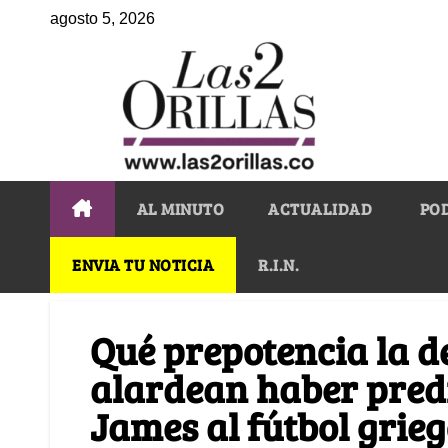
agosto 5, 2026
AL MINUTO
ACTUALIDAD
PO
ENVIA TU NOTICIA
R.I.N.
Qué prepotencia la d
alardean haber predi
James al fútbol grie