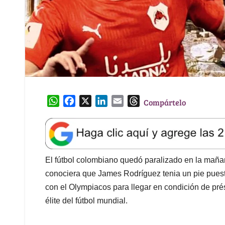
W
F
X
L
E
T
Compártelo
h
a
i
m
h
a
c
n
a
r
t
e
k
i
e
s
b
e
l
a
A
o
d
d
El fútbol colombiano quedó paralizado en la maña
p
o
I
s
conociera que James Rodríguez tenia un pie puesto
p
k
n
con el Olympiacos para llegar en condición de prés
élite del fútbol mundial.