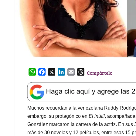
W
F
X
L
E
T
Compártelo
h
a
i
m
h
a
c
n
a
r
t
e
k
i
e
s
b
e
l
a
A
o
d
d
Muchos recuerdan a la venezolana Ruddy Rodríguez
p
o
I
s
embargo, su protagónico en
El inútil
, acompañada 
p
k
n
González marcaron la carrera de la actriz. En sus 
más de 30 novelas y 12 películas, entre esas 15 