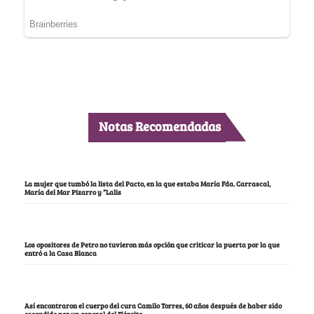
Notas Recomendadas
La mujer que tumbó la lista del Pacto, en la que estaba María Fda. Carrascal,
María del Mar Pizarro y “Lalis
Los opositores de Petro no tuvieron más opción que criticar la puerta por la que
entró a la Casa Blanca
Así encontraron el cuerpo del cura Camilo Torres, 60 años después de haber sido
escondido por un general del Ejército