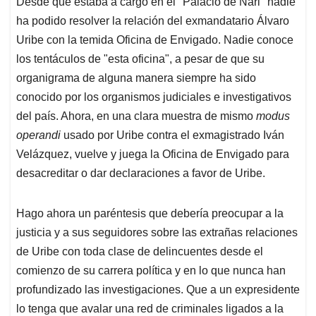
Desde que estaba a cargo en el "Palacio de Nari" nadie
s
b
e
l
a
ha podido resolver la relación del exmandatario Álvaro
A
o
d
d
p
o
I
s
Uribe con la temida Oficina de Envigado. Nadie conoce
p
k
n
los tentáculos de "esta oficina", a pesar de que su
organigrama de alguna manera siempre ha sido
conocido por los organismos judiciales e investigativos
del país. Ahora, en una clara muestra de mismo
modus
operandi
usado por Uribe contra el exmagistrado Iván
Velázquez, vuelve y juega la Oficina de Envigado para
desacreditar o dar declaraciones a favor de Uribe.
Hago ahora un paréntesis que debería preocupar a la
justicia y a sus seguidores sobre las extrañas relaciones
de Uribe con toda clase de delincuentes desde el
comienzo de su carrera política y en lo que nunca han
profundizado las investigaciones. Que a un expresidente
lo tenga que avalar una red de criminales ligados a la