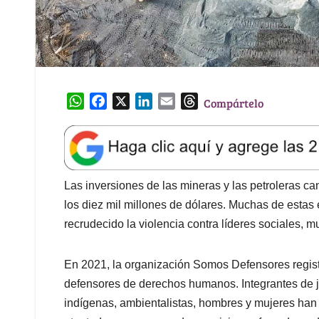
W
F
X
L
E
T
Compártelo
h
a
i
m
h
a
c
n
a
r
t
e
k
i
e
s
b
e
l
a
A
o
d
d
Las inversiones de las mineras y las petroleras 
p
o
I
s
los diez mil millones de dólares. Muchas de esta
p
k
n
recrudecido la violencia contra líderes sociales, 
En 2021, la organización Somos Defensores registr
defensores de derechos humanos. Integrantes de ju
indígenas, ambientalistas, hombres y mujeres han 