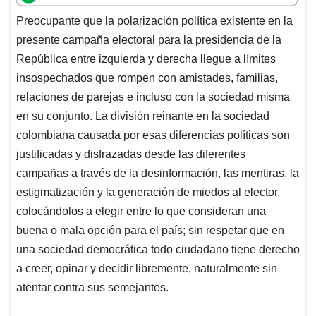
t
e
k
i
e
Preocupante que la polarización política existente en la
s
b
e
l
a
presente campaña electoral para la presidencia de la
A
o
d
d
p
o
I
s
República entre izquierda y derecha llegue a límites
p
k
n
insospechados que rompen con amistades, familias,
relaciones de parejas e incluso con la sociedad misma
en su conjunto. La división reinante en la sociedad
colombiana causada por esas diferencias políticas son
justificadas y disfrazadas desde las diferentes
campañas a través de la desinformación, las mentiras, la
estigmatización y la generación de miedos al elector,
colocándolos a elegir entre lo que consideran una
buena o mala opción para el país; sin respetar que en
una sociedad democrática todo ciudadano tiene derecho
a creer, opinar y decidir libremente, naturalmente sin
atentar contra sus semejantes.