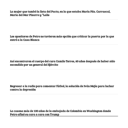
La mujer que tumbó la lista del Pacto, en la que estaba María Fda. Carrascal,
María del Mar Pizarro y “Lalis
Los opositores de Petro no tuvieron más opción que criticar la puerta por la que
entró a la Casa Blanca
Así encontraron el cuerpo del cura Camilo Torres, 60 años después de haber sido
escondido por un general del Ejército
Regresar a la radio para comentar fútbol, la solución de Iván Mejía para luchar
contra la depresión
La casona más de 100 años de la embajada de Colombia en Washington donde
Petro afinó su cara a cara con Trump