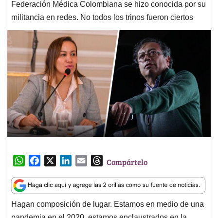
Federación Médica Colombiana se hizo conocida por su
militancia en redes. No todos los trinos fueron ciertos
W
F
X
L
E
T
Compártelo
h
a
i
m
h
a
c
n
a
r
t
e
k
i
e
Hagan composición de lugar. Estamos en medio de una
s
b
e
l
a
pandemia en el 2020, estamos enclaustrados en la