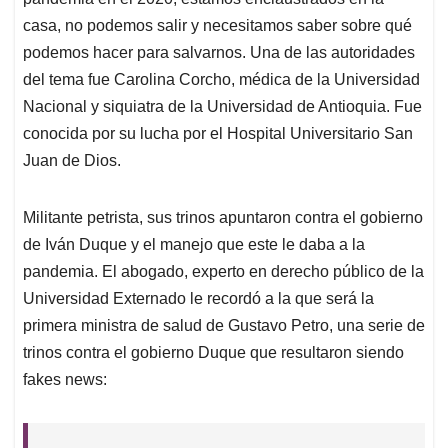
A
o
d
d
p
o
I
s
casa, no podemos salir y necesitamos saber sobre qué
p
k
n
podemos hacer para salvarnos. Una de las autoridades
del tema fue Carolina Corcho, médica de la Universidad
Nacional y siquiatra de la Universidad de Antioquia. Fue
conocida por su lucha por el Hospital Universitario San
Juan de Dios.
Militante petrista, sus trinos apuntaron contra el gobierno
de Iván Duque y el manejo que este le daba a la
pandemia. El abogado, experto en derecho público de la
Universidad Externado le recordó a la que será la
primera ministra de salud de Gustavo Petro, una serie de
trinos contra el gobierno Duque que resultaron siendo
fakes news: