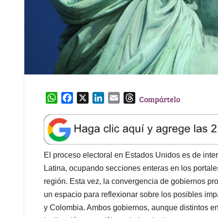
W
F
X
L
E
T
Compártelo
h
a
i
m
h
a
c
n
a
r
t
e
k
i
e
s
b
e
l
a
A
o
d
d
El proceso electoral en Estados Unidos es de int
p
o
I
s
Latina, ocupando secciones enteras en los portales
p
k
n
región. Esta vez, la convergencia de gobiernos p
un espacio para reflexionar sobre los posibles imp
y Colombia. Ambos gobiernos, aunque distintos en