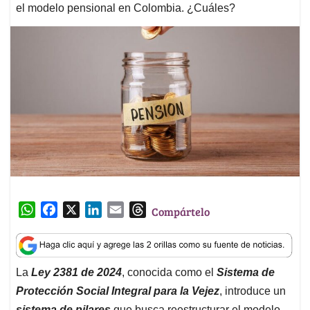
el modelo pensional en Colombia. ¿Cuáles?
W
F
X
L
E
T
Compártelo
h
a
i
m
h
a
c
n
a
r
t
e
k
i
e
La
Ley 2381 de 2024
, conocida como el
Sistema de
s
b
e
l
a
Protección Social Integral para la Vejez
, introduce un
A
o
d
d
p
o
I
s
sistema de pilares
que busca reestructurar el modelo