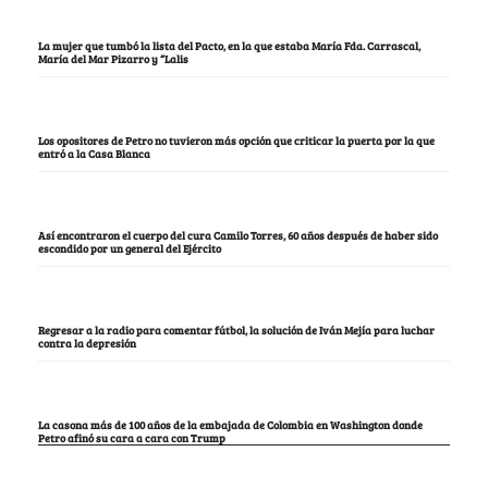
La mujer que tumbó la lista del Pacto, en la que estaba María Fda. Carrascal,
María del Mar Pizarro y “Lalis
Los opositores de Petro no tuvieron más opción que criticar la puerta por la que
entró a la Casa Blanca
Así encontraron el cuerpo del cura Camilo Torres, 60 años después de haber sido
escondido por un general del Ejército
Regresar a la radio para comentar fútbol, la solución de Iván Mejía para luchar
contra la depresión
La casona más de 100 años de la embajada de Colombia en Washington donde
Petro afinó su cara a cara con Trump