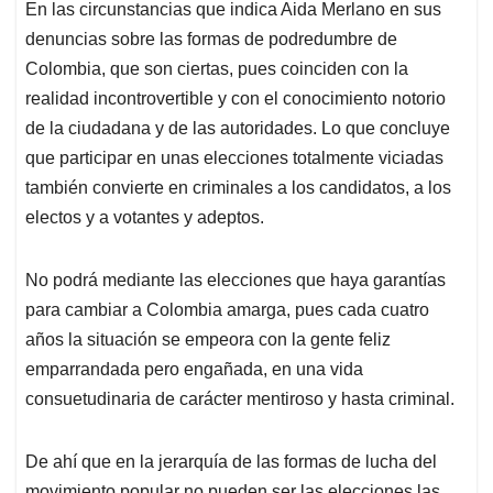
En las circunstancias que indica Aida Merlano en sus
s
b
e
l
a
denuncias sobre las formas de podredumbre de
A
o
d
d
p
o
I
s
Colombia, que son ciertas, pues coinciden con la
p
k
n
realidad incontrovertible y con el conocimiento notorio
de la ciudadana y de las autoridades. Lo que concluye
que participar en unas elecciones totalmente viciadas
también convierte en criminales a los candidatos, a los
electos y a votantes y adeptos.
No podrá mediante las elecciones que haya garantías
para cambiar a Colombia amarga, pues cada cuatro
años la situación se empeora con la gente feliz
emparrandada pero engañada, en una vida
consuetudinaria de carácter mentiroso y hasta criminal.
De ahí que en la jerarquía de las formas de lucha del
movimiento popular no pueden ser las elecciones las