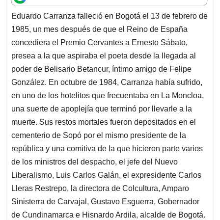
t
e
k
i
e
Eduardo Carranza falleció en Bogotá el 13 de febrero de
s
b
e
l
a
1985, un mes después de que el Reino de España
A
o
d
d
p
o
I
s
concediera el Premio Cervantes a Ernesto Sábato,
p
k
n
presea a la que aspiraba el poeta desde la llegada al
poder de Belisario Betancur, íntimo amigo de Felipe
González. En octubre de 1984, Carranza había sufrido,
en uno de los hotelitos que frecuentaba en La Moncloa,
una suerte de apoplejía que terminó por llevarle a la
muerte. Sus restos mortales fueron depositados en el
cementerio de Sopó por el mismo presidente de la
república y una comitiva de la que hicieron parte varios
de los ministros del despacho, el jefe del Nuevo
Liberalismo, Luis Carlos Galán, el expresidente Carlos
Lleras Restrepo, la directora de Colcultura, Amparo
Sinisterra de Carvajal, Gustavo Esguerra, Gobernador
de Cundinamarca e Hisnardo Ardila, alcalde de Bogotá.