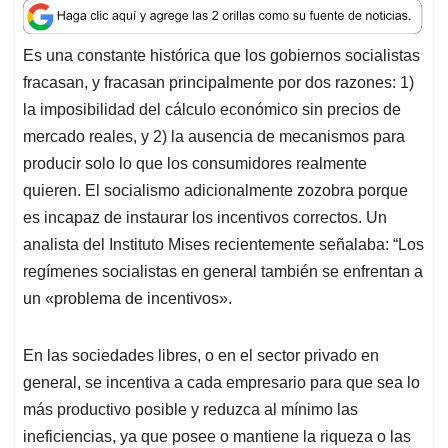
a
c
n
a
r
t
e
k
i
e
Es una constante histórica que los gobiernos socialistas
s
b
e
l
a
fracasan, y fracasan principalmente por dos razones: 1)
A
o
d
d
p
o
I
s
la imposibilidad del cálculo económico sin precios de
p
k
n
mercado reales, y 2) la ausencia de mecanismos para
producir solo lo que los consumidores realmente
quieren. El socialismo adicionalmente zozobra porque
es incapaz de instaurar los incentivos correctos. Un
analista del Instituto Mises recientemente señalaba: “Los
regímenes socialistas en general también se enfrentan a
un «problema de incentivos».
En las sociedades libres, o en el sector privado en
general, se incentiva a cada empresario para que sea lo
más productivo posible y reduzca al mínimo las
ineficiencias, ya que posee o mantiene la riqueza o las