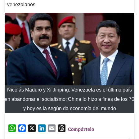
venezolanos
Nicolás Maduro y Xi Jinping: Venezuela es el último país
en abandonar el socialismo; China lo hizo a fines de los 70
y hoy es la según da economía del mundo
W
F
X
L
E
T
Compártelo
h
a
i
m
h