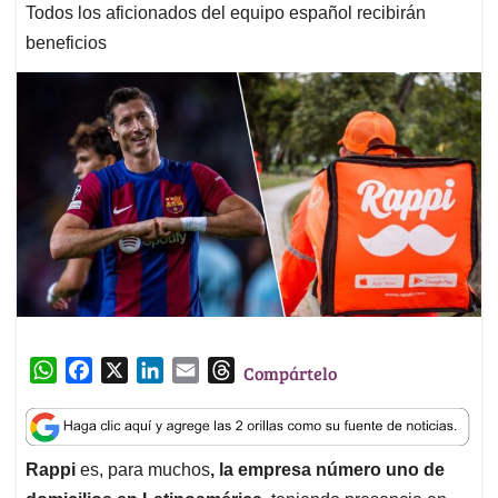
Todos los aficionados del equipo español recibirán
beneficios
W
F
X
L
E
T
Compártelo
h
a
i
m
h
a
c
n
a
r
t
e
k
i
e
Rappi
es, para muchos
, la empresa número uno de
s
b
e
l
a