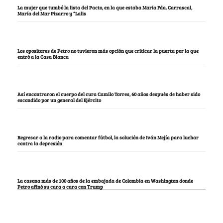
La mujer que tumbó la lista del Pacto, en la que estaba María Fda. Carrascal,
María del Mar Pizarro y “Lalis
Los opositores de Petro no tuvieron más opción que criticar la puerta por la que
entró a la Casa Blanca
Así encontraron el cuerpo del cura Camilo Torres, 60 años después de haber sido
escondido por un general del Ejército
Regresar a la radio para comentar fútbol, la solución de Iván Mejía para luchar
contra la depresión
La casona más de 100 años de la embajada de Colombia en Washington donde
Petro afinó su cara a cara con Trump