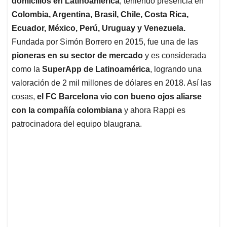
domicilios en Latinoamérica
, teniendo presencia en
A
o
d
d
p
o
I
s
Colombia, Argentina, Brasil, Chile, Costa Rica,
p
k
n
Ecuador, México, Perú, Uruguay y Venezuela.
Fundada por Simón Borrero en 2015, fue una de las
pioneras en su sector de mercado
y es considerada
como la
SuperApp de Latinoamérica
, logrando una
valoración de 2 mil millones de dólares en 2018. Así las
cosas,
el FC Barcelona vio con bueno ojos aliarse
con la compañía colombiana
y ahora Rappi es
patrocinadora del equipo blaugrana.