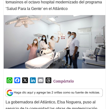
tomasinos el octavo hospital modernizado del programa
‘Salud Para la Gente’ en el Atlántico
W
F
X
L
E
T
Compártelo
h
a
i
m
h
a
c
n
a
r
t
e
k
i
e
La gobernadora del Atlántico, Elsa Noguera, puso al
s
b
e
l
a
servicio de la comunidad las obras de modernización