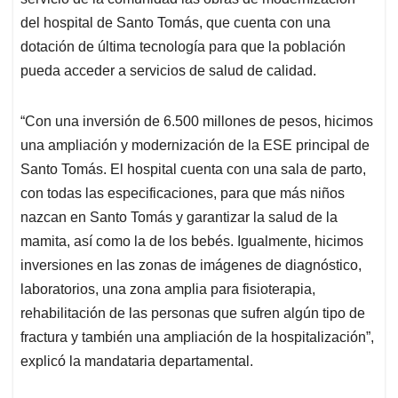
A
o
d
d
p
o
I
s
del hospital de Santo Tomás, que cuenta con una
p
k
n
dotación de última tecnología para que la población
pueda acceder a servicios de salud de calidad.
“Con una inversión de 6.500 millones de pesos, hicimos
una ampliación y modernización de la ESE principal de
Santo Tomás. El hospital cuenta con una sala de parto,
con todas las especificaciones, para que más niños
nazcan en Santo Tomás y garantizar la salud de la
mamita, así como la de los bebés. Igualmente, hicimos
inversiones en las zonas de imágenes de diagnóstico,
laboratorios, una zona amplia para fisioterapia,
rehabilitación de las personas que sufren algún tipo de
fractura y también una ampliación de la hospitalización”,
explicó la mandataria departamental.