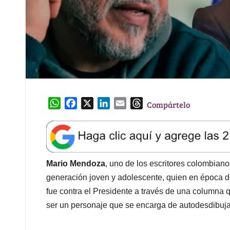
W
F
X
L
E
T
Compártelo
h
a
i
m
h
a
c
n
a
r
t
e
k
i
e
s
b
e
l
a
A
o
d
d
Mario Mendoza
, uno de los escritores colombian
p
o
I
s
generación joven y adolescente, quien en época
p
k
n
fue contra el Presidente a través de una columna q
ser un personaje que se encarga de autodesdibuja