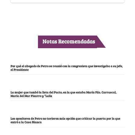
Notas Recomendadas
Por qué el abogado de Petro se reunió con la congresista que investigaba a su jefe,
el Presidente
La mujer que tumbó la lista del Pacto, en la que estaba María Fda. Carrascal,
María del Mar Pizarro y “Lalis
Los opositores de Petro no tuvieron más opción que criticar la puerta por la que
entró a la Casa Blanca