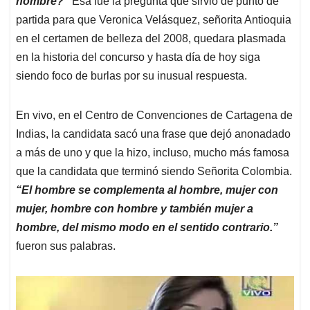
hombre?”
Esa fue la pregunta que sirvió de punto de
A
o
d
d
p
o
I
s
partida para que Veronica Velásquez, señorita Antioquia
p
k
n
en el certamen de belleza del 2008, quedara plasmada
en la historia del concurso y hasta día de hoy siga
siendo foco de burlas por su inusual respuesta.
En vivo, en el Centro de Convenciones de Cartagena de
Indias, la candidata sacó una frase que dejó anonadado
a más de uno y que la hizo, incluso, mucho más famosa
que la candidata que terminó siendo Señorita Colombia.
“El hombre se complementa al hombre, mujer con
mujer, hombre con hombre y también mujer a
hombre, del mismo modo en el sentido contrario.”
fueron sus palabras.