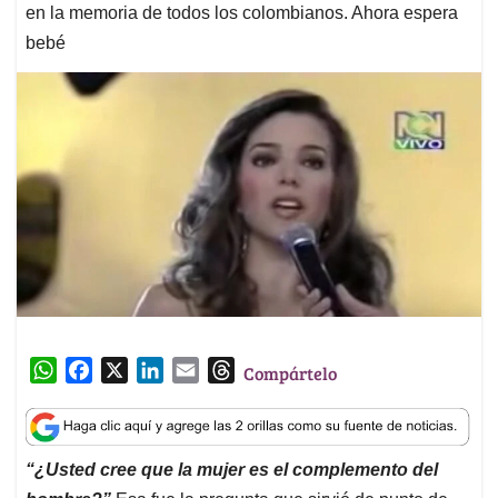
en la memoria de todos los colombianos. Ahora espera
bebé
W
F
X
L
E
T
Compártelo
h
a
i
m
h
a
c
n
a
r
t
e
k
i
e
“¿Usted cree que la mujer es el complemento del
s
b
e
l
a