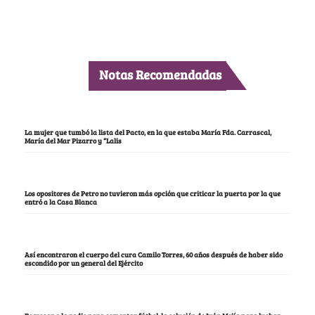
Notas Recomendadas
La mujer que tumbó la lista del Pacto, en la que estaba María Fda. Carrascal,
María del Mar Pizarro y “Lalis
Los opositores de Petro no tuvieron más opción que criticar la puerta por la que
entró a la Casa Blanca
Así encontraron el cuerpo del cura Camilo Torres, 60 años después de haber sido
escondido por un general del Ejército