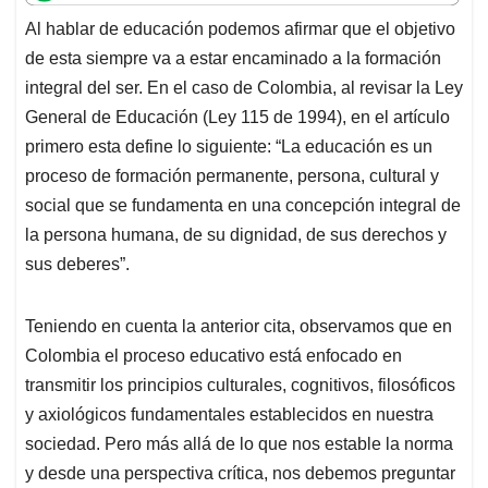
t
e
k
i
e
Al hablar de educación podemos afirmar que el objetivo
s
b
e
l
a
de esta siempre va a estar encaminado a la formación
A
o
d
d
p
o
I
s
integral del ser. En el caso de Colombia, al revisar la Ley
p
k
n
General de Educación (Ley 115 de 1994), en el artículo
primero esta define lo siguiente: “La educación es un
proceso de formación permanente, persona, cultural y
social que se fundamenta en una concepción integral de
la persona humana, de su dignidad, de sus derechos y
sus deberes”.
Teniendo en cuenta la anterior cita, observamos que en
Colombia el proceso educativo está enfocado en
transmitir los principios culturales, cognitivos, filosóficos
y axiológicos fundamentales establecidos en nuestra
sociedad. Pero más allá de lo que nos estable la norma
y desde una perspectiva crítica, nos debemos preguntar