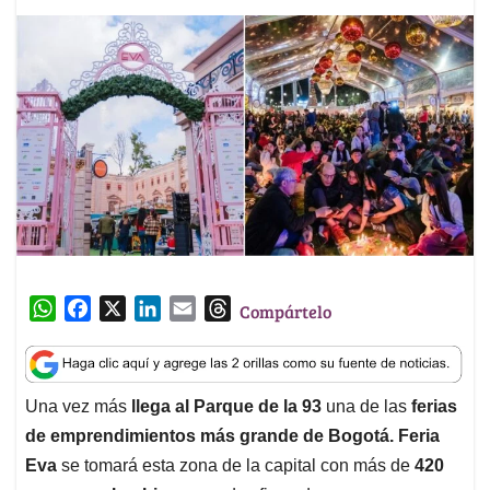
W
F
X
L
E
T
Compártelo
h
a
i
m
h
a
c
n
a
r
t
e
k
i
e
Una vez más
llega al Parque de la 93
una de las
ferias
s
b
e
l
a
de emprendimientos más grande de Bogotá. Feria
A
o
d
d
p
o
I
s
Eva
se tomará esta zona de la capital con más de
420