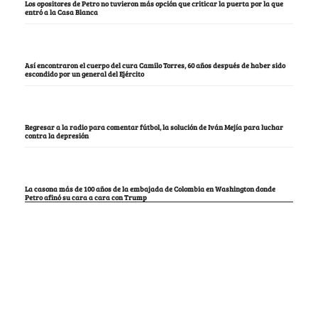
Los opositores de Petro no tuvieron más opción que criticar la puerta por la que
entró a la Casa Blanca
Así encontraron el cuerpo del cura Camilo Torres, 60 años después de haber sido
escondido por un general del Ejército
Regresar a la radio para comentar fútbol, la solución de Iván Mejía para luchar
contra la depresión
La casona más de 100 años de la embajada de Colombia en Washington donde
Petro afinó su cara a cara con Trump