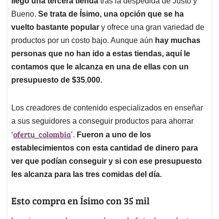
p
o
I
s
llegó una tercera tienda
tras la despedida de Justo y
p
k
n
Bueno.
Se trata de Ísimo, una opción que se ha
vuelto bastante popular
y ofrece una gran variedad de
productos por un costo bajo. Aunque aún
hay muchas
personas que no han ido a estas tiendas, aquí le
contamos que le alcanza en una de ellas con un
presupuesto de $35.000.
Los creadores de contenido especializados en enseñar
a sus seguidores a conseguir productos para ahorrar
ofertu_colombia
‘
’.
Fueron a uno de los
establecimientos con esta cantidad de dinero para
ver que podían conseguir y si con ese presupuesto
les alcanza para las tres comidas del día.
Esto compra en Ísimo con 35 mil