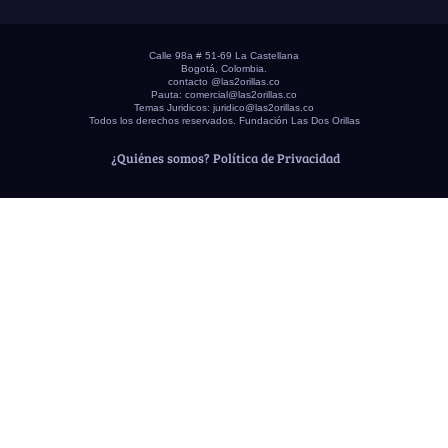
Calle 98a # 51-69 La Castellana
Bogotá, Colombia.
contacto @las2orillas.co
Pauta:
comercial@las2orillas.co
Temas Juridicos:
juridico@las2orillas.co
Todos los derechos reservados. Fundación Las Dos Orillas
¿Quiénes somos?
Política de Privacidad