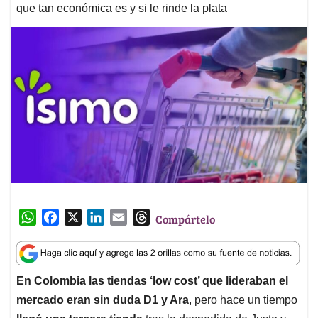
que tan económica es y si le rinde la plata
W
F
X
L
E
T
Compártelo
h
a
i
m
h
a
c
n
a
r
t
e
k
i
e
En Colombia las tiendas ‘low cost’ que lideraban el
s
b
e
l
a
mercado eran sin duda D1 y Ara
, pero hace un tiempo
A
o
d
d