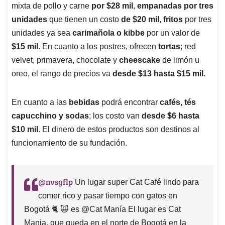
mixta de pollo y carne
por $28 mil
,
empanadas por tres
unidades
que tienen un costo
de $20 mil
,
fritos
por tres
unidades ya sea
carimañola o kibbe
por un valor de
$15 mil
. En cuanto a los postres, ofrecen
tortas
; red
velvet, primavera, chocolate y
cheescake
de limón u
oreo, el rango de precios va
desde $13 hasta $15 mil.
En cuanto a las
bebidas
podrá encontrar
cafés, tés
capucchino y sodas
; los costo van
desde $6 hasta
$10 mil
. El dinero de estos productos son destinos al
funcionamiento de su fundación.
@nvsgflp
Un lugar super Cat Café lindo para
comer rico y pasar tiempo con gatos en
Bogotá
🐈
🙀
es @Cat Manía El lugar es Cat
Mania, que queda en el norte de Bogotá en la