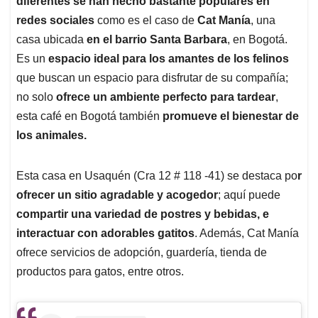
diferentes se han hecho bastante populares en
A
o
d
d
p
o
I
s
redes sociales
como es el caso de
Cat Manía
, una
p
k
n
casa ubicada
en el barrio Santa Barbara
, en Bogotá.
Es un
espacio ideal para los amantes de los felinos
que buscan un espacio para disfrutar de su compañía;
no solo
ofrece un ambiente perfecto para tardear
,
esta café en Bogotá también
promueve el bienestar de
los animales.
Esta casa en Usaquén (Cra 12 # 118 -41) se destaca po
r
ofrecer un sitio agradable y acogedor
; aquí puede
compartir una variedad de postres y bebidas, e
interactuar con adorables gatitos
. Además, Cat Manía
ofrece servicios de adopción, guardería, tienda de
productos para gatos, entre otros.