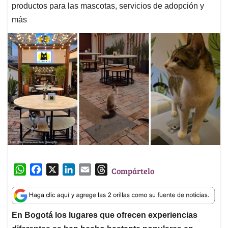
productos para las mascotas, servicios de adopción y
más
W
F
X
L
E
T
Compártelo
h
a
i
m
h
a
c
n
a
r
t
e
k
i
e
En Bogotá los lugares que ofrecen experiencias
s
b
e
l
a