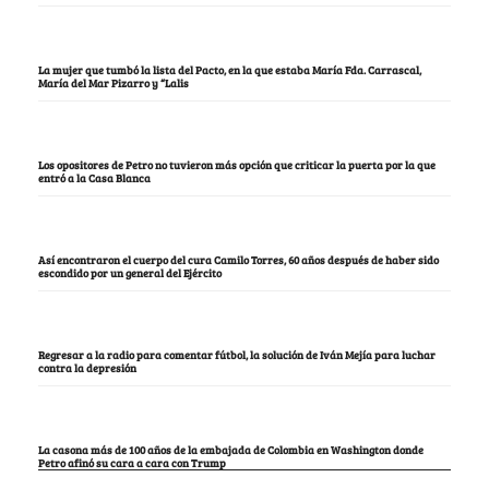
La mujer que tumbó la lista del Pacto, en la que estaba María Fda. Carrascal,
María del Mar Pizarro y “Lalis
Los opositores de Petro no tuvieron más opción que criticar la puerta por la que
entró a la Casa Blanca
Así encontraron el cuerpo del cura Camilo Torres, 60 años después de haber sido
escondido por un general del Ejército
Regresar a la radio para comentar fútbol, la solución de Iván Mejía para luchar
contra la depresión
La casona más de 100 años de la embajada de Colombia en Washington donde
Petro afinó su cara a cara con Trump