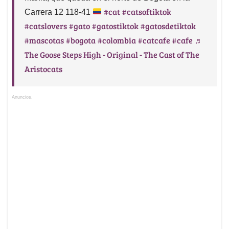
#cat
#catsoftiktok
Carrera 12 118-41
#catslovers
#gato
#gatostiktok
#gatosdetiktok
#mascotas
#bogota
#colombia
#catcafe
#cafe
♬
The Goose Steps High - Original - The Cast of The
Aristocats
Anuncios.