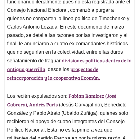
funcionando ilegalmente pues no está registrada ante el
A
o
d
d
p
o
I
s
Consejo Nacional Electoral, comenzó a purgar a
p
k
n
quienes no comparten la línea política de Timochenko y
Carlos Antonio Lozada. En este documento de marzo
pasado, se detalla las razones por las investigaron y al
final le anunciaron a cuatro ex comandantes históricos
que no seguirían en la colectividad, entre ellas duros
divisiones políticas dentro de la
señalamiento de fraguar
antigua guerrilla
proyectos de
, desde los
reincorporación y la cooperativa Ecomún.
Fabián Ramírez (José
Los recién expulsados son:
Cabrera), Andrés París
(Jesús Carvajalino), Benedicto
González y Pablo Atrato (Ubaldo Zuñiga), quienes solo
recibieron el apoyo de cuatro integrantes del Consejo
Político Nacional. Esta no es la primera vez que
militantes del partido Farc salen por la misma razón. A