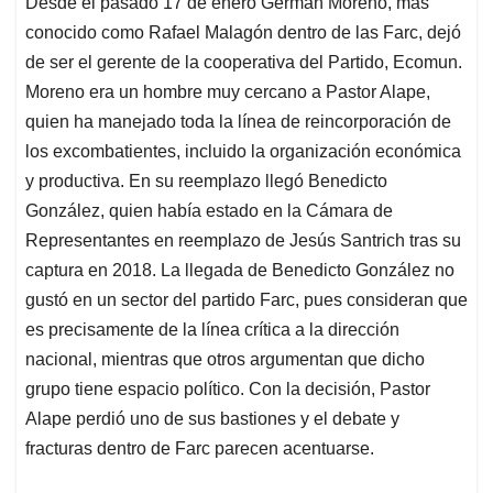
Desde el pasado 17 de enero Germán Moreno, más
s
b
e
l
a
conocido como Rafael Malagón dentro de las Farc, dejó
A
o
d
d
p
o
I
s
de ser el gerente de la cooperativa del Partido, Ecomun.
p
k
n
Moreno era un hombre muy cercano a Pastor Alape,
quien ha manejado toda la línea de reincorporación de
los excombatientes, incluido la organización económica
y productiva. En su reemplazo llegó Benedicto
González, quien había estado en la Cámara de
Representantes en reemplazo de Jesús Santrich tras su
captura en 2018. La llegada de Benedicto González no
gustó en un sector del partido Farc, pues consideran que
es precisamente de la línea crítica a la dirección
nacional, mientras que otros argumentan que dicho
grupo tiene espacio político. Con la decisión, Pastor
Alape perdió uno de sus bastiones y el debate y
fracturas dentro de Farc parecen acentuarse.