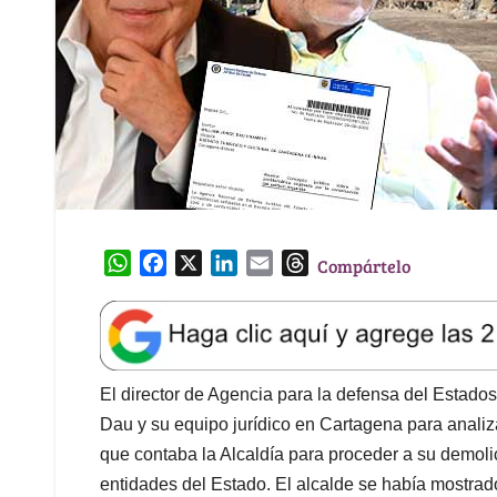
W
F
X
L
E
T
Compártelo
h
a
i
m
h
a
c
n
a
r
t
e
k
i
e
s
b
e
l
a
A
o
d
d
El director de Agencia para la defensa del Estado
p
o
I
s
Dau y su equipo jurídico en Cartagena para analizar
p
k
n
que contaba la Alcaldía para proceder a su demolic
entidades del Estado. El alcalde se había mostrad