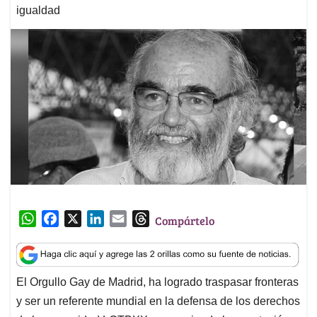
igualdad
W
F
X
L
E
T
Compártelo
h
a
i
m
h
a
c
n
a
r
t
e
k
i
e
El Orgullo Gay de Madrid, ha logrado traspasar fronteras
s
b
e
l
a
y ser un referente mundial en la defensa de los derechos
A
o
d
d