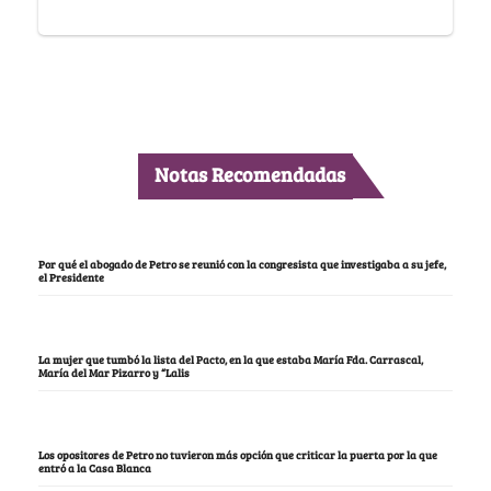
Notas Recomendadas
Por qué el abogado de Petro se reunió con la congresista que investigaba a su jefe,
el Presidente
La mujer que tumbó la lista del Pacto, en la que estaba María Fda. Carrascal,
María del Mar Pizarro y “Lalis
Los opositores de Petro no tuvieron más opción que criticar la puerta por la que
entró a la Casa Blanca