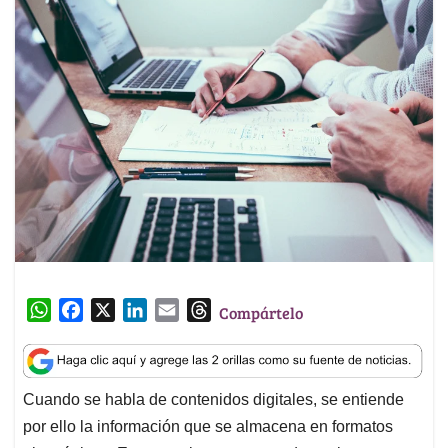
W
F
X
L
E
T
Compártelo
h
a
i
m
h
a
c
n
a
r
t
e
k
i
e
Cuando se habla de contenidos digitales, se entiende
s
b
e
l
a
por ello la información que se almacena en formatos
A
o
d
d