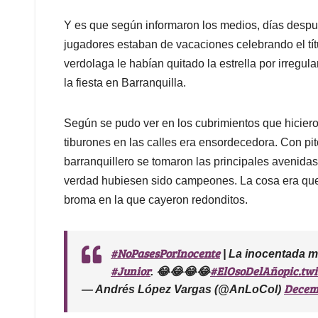
Y es que según informaron los medios, días despu
jugadores estaban de vacaciones celebrando el tí
verdolaga le habían quitado la estrella por irregul
la fiesta en Barranquilla.
Según se pudo ver en los cubrimientos que hiciero
tiburones en las calles era ensordecedora. Con pit
barranquillero se tomaron las principales avenidas 
verdad hubiesen sido campeones. La cosa era que 
broma en la que cayeron redonditos.
#NoPasesPorInocente
| La inocentada m
#Junior
#ElOsoDelAño
pic.tw
. 😂😂😂😂
Decemb
— Andrés López Vargas (@AnLoCol)