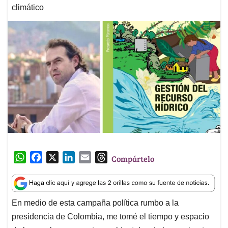
climático
W
F
X
L
E
T
Compártelo
h
a
i
m
h
a
c
n
a
r
t
e
k
i
e
En medio de esta campaña política rumbo a la
s
b
e
l
a
presidencia de Colombia, me tomé el tiempo y espacio
A
o
d
d