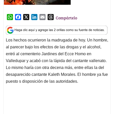
W
F
X
L
E
T
Compártelo
h
a
i
m
h
a
c
n
a
r
t
e
k
i
e
Los hechos ocurrieron la madrugada de hoy. Un hombre,
s
b
e
l
a
al parecer bajo los efectos de las drogas y el alcohol,
A
o
d
d
p
o
I
s
entró al cementerio Jardines del Ecce Homo en
p
k
n
Valledupar y acabó con la lápida del cantante vallenato.
Lo mismo haría con otra decena más, entre ellas la del
desaparecido cantante Kaleth Morales. El hombre ya fue
puesto s disposición de las autoridades.