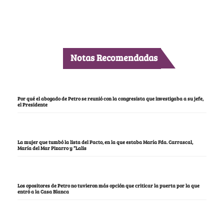
Notas Recomendadas
Por qué el abogado de Petro se reunió con la congresista que investigaba a su jefe,
el Presidente
La mujer que tumbó la lista del Pacto, en la que estaba María Fda. Carrascal,
María del Mar Pizarro y “Lalis
Los opositores de Petro no tuvieron más opción que criticar la puerta por la que
entró a la Casa Blanca