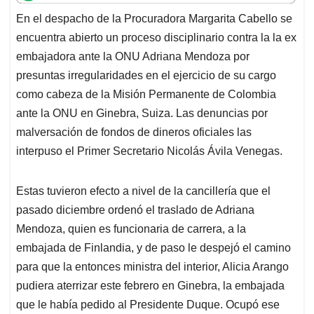
t
e
k
i
e
En el despacho de la Procuradora Margarita Cabello se
s
b
e
l
a
encuentra abierto un proceso disciplinario contra la la ex
A
o
d
d
p
o
I
s
embajadora ante la ONU Adriana Mendoza por
p
k
n
presuntas irregularidades en el ejercicio de su cargo
como cabeza de la Misión Permanente de Colombia
ante la ONU en Ginebra, Suiza. Las denuncias por
malversación de fondos de dineros oficiales las
interpuso el Primer Secretario Nicolás Ávila Venegas.
Estas tuvieron efecto a nivel de la cancillería que el
pasado diciembre ordenó el traslado de Adriana
Mendoza, quien es funcionaria de carrera, a la
embajada de Finlandia, y de paso le despejó el camino
para que la entonces ministra del interior, Alicia Arango
pudiera aterrizar este febrero en Ginebra, la embajada
que le había pedido al Presidente Duque. Ocupó ese