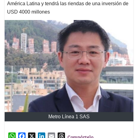
América Latina y tendrá las riendas de una inversión de
USD 4000 millones
Metro Línea 1 SAS
W
F
X
L
E
T
Compártelo