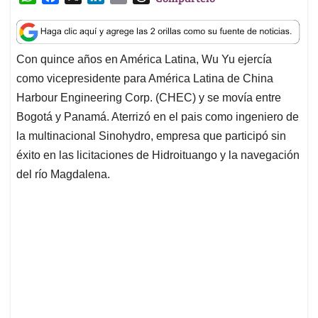
h
a
i
m
h
a
c
n
a
r
t
e
k
i
e
Con quince años en América Latina, Wu Yu ejercía
s
b
e
l
a
como vicepresidente para América Latina de China
A
o
d
d
p
o
I
s
Harbour Engineering Corp. (CHEC) y se movía entre
p
k
n
Bogotá y Panamá. Aterrizó en el pais como ingeniero de
la multinacional Sinohydro, empresa que participó sin
éxito en las licitaciones de Hidroituango y la navegación
del río Magdalena.