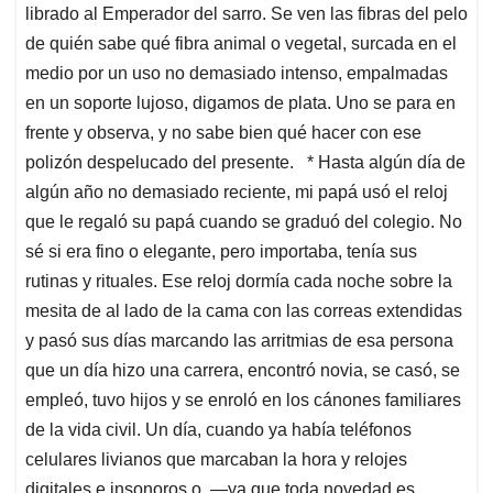
librado al Emperador del sarro. Se ven las fibras del pelo
de quién sabe qué fibra animal o vegetal, surcada en el
medio por un uso no demasiado intenso, empalmadas
en un soporte lujoso, digamos de plata. Uno se para en
frente y observa, y no sabe bien qué hacer con ese
polizón despelucado del presente. * Hasta algún día de
algún año no demasiado reciente, mi papá usó el reloj
que le regaló su papá cuando se graduó del colegio. No
sé si era fino o elegante, pero importaba, tenía sus
rutinas y rituales. Ese reloj dormía cada noche sobre la
mesita de al lado de la cama con las correas extendidas
y pasó sus días marcando las arritmias de esa persona
que un día hizo una carrera, encontró novia, se casó, se
empleó, tuvo hijos y se enroló en los cánones familiares
de la vida civil. Un día, cuando ya había teléfonos
celulares livianos que marcaban la hora y relojes
digitales e insonoros o —ya que toda novedad es