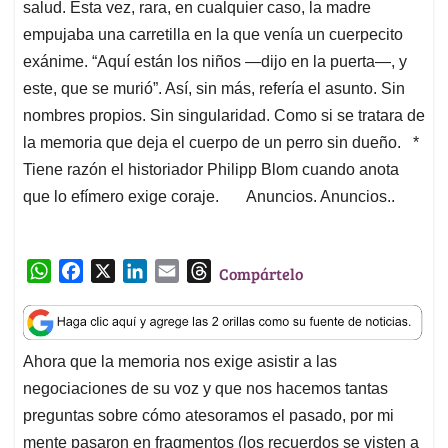
salud. Esta vez, rara, en cualquier caso, la madre
empujaba una carretilla en la que venía un cuerpecito
exánime. “Aquí están los niños —dijo en la puerta—, y
este, que se murió”. Así, sin más, refería el asunto. Sin
nombres propios. Sin singularidad. Como si se tratara de
la memoria que deja el cuerpo de un perro sin dueño. *
Tiene razón el historiador Philipp Blom cuando anota
que lo efímero exige coraje. Anuncios. Anuncios..
W
F
X
L
E
T
Compártelo
h
a
i
m
h
a
c
n
a
r
t
e
k
i
e
Ahora que la memoria nos exige asistir a las
s
b
e
l
a
negociaciones de su voz y que nos hacemos tantas
A
o
d
d
p
o
I
s
preguntas sobre cómo atesoramos el pasado, por mi
p
k
n
mente pasaron en fragmentos (los recuerdos se visten a