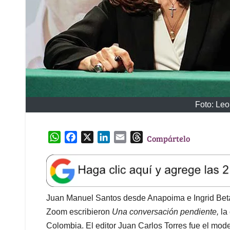
Foto: Leo
W
F
X
L
E
T
Compártelo
h
a
i
m
h
a
c
n
a
r
t
e
k
i
e
s
b
e
l
a
A
o
d
d
Juan Manuel Santos desde Anapoima e Ingrid Beta
p
o
I
s
Zoom escribieron
Una conversación pendiente,
la
p
k
n
Colombia. El editor Juan Carlos Torres fue el mod