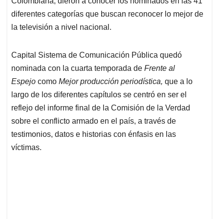
p
o
I
s
Colombiana, dieron a conocer los nominados en las 41
p
k
n
diferentes categorías que buscan reconocer lo mejor de
la televisión a nivel nacional.
Capital Sistema de Comunicación Pública quedó
nominada con la cuarta temporada de
Frente al
Espejo
como
Mejor producción periodística,
que a lo
largo de los diferentes capítulos se centró en ser el
reflejo del informe final de la Comisión de la Verdad
sobre el conflicto armado en el país, a través de
testimonios, datos e historias con énfasis en las
víctimas.