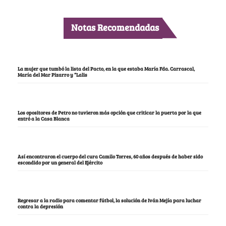
Notas Recomendadas
La mujer que tumbó la lista del Pacto, en la que estaba María Fda. Carrascal,
María del Mar Pizarro y “Lalis
Los opositores de Petro no tuvieron más opción que criticar la puerta por la que
entró a la Casa Blanca
Así encontraron el cuerpo del cura Camilo Torres, 60 años después de haber sido
escondido por un general del Ejército
Regresar a la radio para comentar fútbol, la solución de Iván Mejía para luchar
contra la depresión