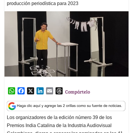
producción periodística para 2023
W
F
X
L
E
T
Compártelo
h
a
i
m
h
a
c
n
a
r
t
e
k
i
e
Los organizadores de la edición número 39 de los
s
b
e
l
a
Premios India Catalina de la Industria Audiovisual
A
o
d
d