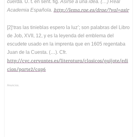
cuerda.
U. t. en sent. fig.
Asirse a una idea. (…)
Real
http://lema.rae.es/drae/?val=asir
Academia Española.
[2]‘tras las tinieblas espero la luz’; son palabras del Libro
de Job, XVII, 12, y es la leyenda del emblema del
escudete usado en la imprenta que en 1605 regentaba
Juan de la Cuesta. (…). Cfr.
http://cvc.cervantes.es/literatura/clasicos/quijote/edi
cion/parte2/cap6
Anuncios.