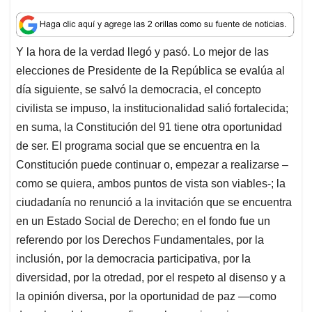
h
a
i
m
h
a
c
n
a
r
t
e
k
i
e
Y la hora de la verdad llegó y pasó. Lo mejor de las
s
b
e
l
a
elecciones de Presidente de la República se evalúa al
A
o
d
d
p
o
I
s
día siguiente, se salvó la democracia, el concepto
p
k
n
civilista se impuso, la institucionalidad salió fortalecida;
en suma, la Constitución del 91 tiene otra oportunidad
de ser. El programa social que se encuentra en la
Constitución puede continuar o, empezar a realizarse –
como se quiera, ambos puntos de vista son viables-; la
ciudadanía no renunció a la invitación que se encuentra
en un Estado Social de Derecho; en el fondo fue un
referendo por los Derechos Fundamentales, por la
inclusión, por la democracia participativa, por la
diversidad, por la otredad, por el respeto al disenso y a
la opinión diversa, por la oportunidad de paz —como