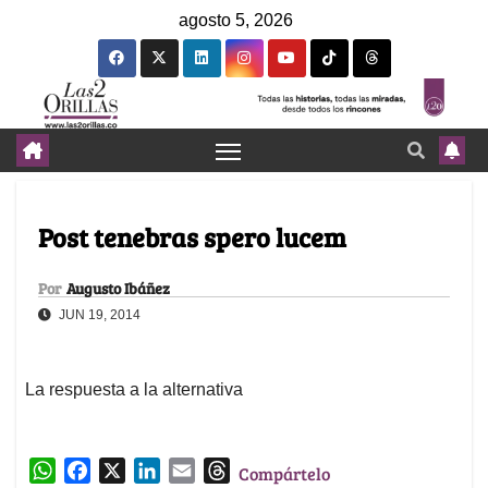
agosto 5, 2026
Post tenebras spero lucem
Por
Augusto Ibáñez
JUN 19, 2014
La respuesta a la alternativa
W
F
X
L
E
T
Compártelo