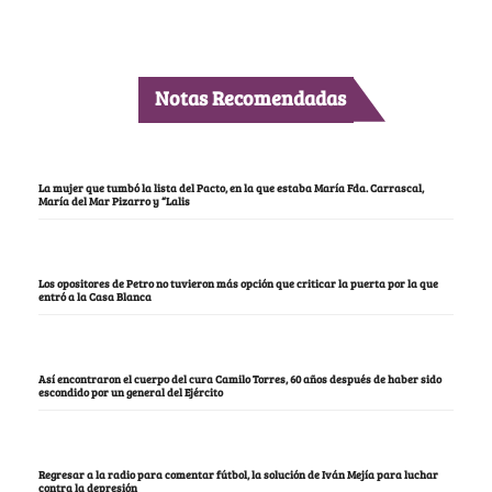
Notas Recomendadas
La mujer que tumbó la lista del Pacto, en la que estaba María Fda. Carrascal,
María del Mar Pizarro y “Lalis
Los opositores de Petro no tuvieron más opción que criticar la puerta por la que
entró a la Casa Blanca
Así encontraron el cuerpo del cura Camilo Torres, 60 años después de haber sido
escondido por un general del Ejército
Regresar a la radio para comentar fútbol, la solución de Iván Mejía para luchar
contra la depresión