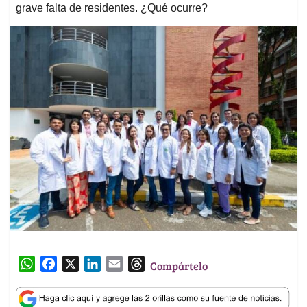
grave falta de residentes. ¿Qué ocurre?
W
F
X
L
E
T
Compártelo
h
a
i
m
h
a
c
n
a
r