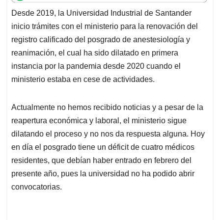
t
e
k
i
e
Desde 2019, la Universidad Industrial de Santander
s
b
e
l
a
inicio trámites con el ministerio para la renovación del
A
o
d
d
p
o
I
s
registro calificado del posgrado de anestesiología y
p
k
n
reanimación, el cual ha sido dilatado en primera
instancia por la pandemia desde 2020 cuando el
ministerio estaba en cese de actividades.
Actualmente no hemos recibido noticias y a pesar de la
reapertura económica y laboral, el ministerio sigue
dilatando el proceso y no nos da respuesta alguna. Hoy
en día el posgrado tiene un déficit de cuatro médicos
residentes, que debían haber entrado en febrero del
presente año, pues la universidad no ha podido abrir
convocatorias.