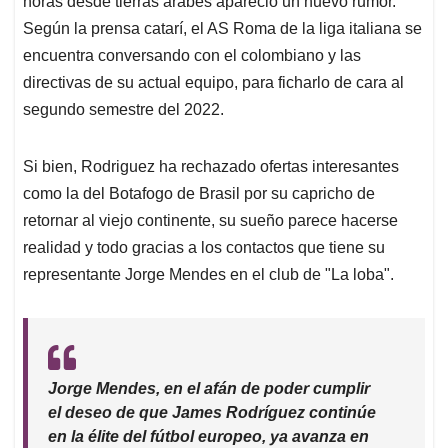
p
o
I
s
horas desde tierras árabes apareció un nuevo rumor.
p
k
n
Según la prensa catarí, el AS Roma de la liga italiana se
encuentra conversando con el colombiano y las
directivas de su actual equipo, para ficharlo de cara al
segundo semestre del 2022.
Si bien, Rodriguez ha rechazado ofertas interesantes
como la del Botafogo de Brasil por su capricho de
retornar al viejo continente, su sueño parece hacerse
realidad y todo gracias a los contactos que tiene su
representante Jorge Mendes en el club de "La loba".
Jorge Mendes, en el afán de poder cumplir
el deseo de que James Rodríguez continúe
en la élite del fútbol europeo, ya avanza en