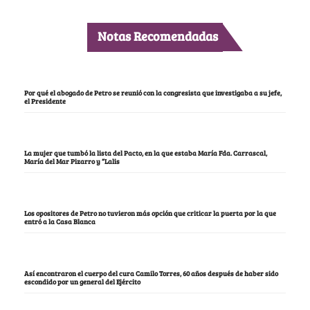
Notas Recomendadas
Por qué el abogado de Petro se reunió con la congresista que investigaba a su jefe,
el Presidente
La mujer que tumbó la lista del Pacto, en la que estaba María Fda. Carrascal,
María del Mar Pizarro y “Lalis
Los opositores de Petro no tuvieron más opción que criticar la puerta por la que
entró a la Casa Blanca
Así encontraron el cuerpo del cura Camilo Torres, 60 años después de haber sido
escondido por un general del Ejército