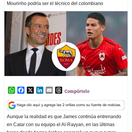
Mourinho podría ser el técnico del colombiano
W
F
X
L
E
T
Compártelo
h
a
i
m
h
a
c
n
a
r
t
e
k
i
e
Aunque la realidad es que James continúa entrenando
s
b
e
l
a
en Catar con su equipo el Al-Rayyan, en las últimas
A
o
d
d