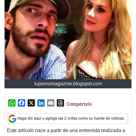
tupornomagazine.blogspot.com
W
F
X
L
E
T
Compártelo
h
a
i
m
h
a
c
n
a
r
t
e
k
i
e
Este artículo nace a partir de una entrevista realizada a
s
b
e
l
a