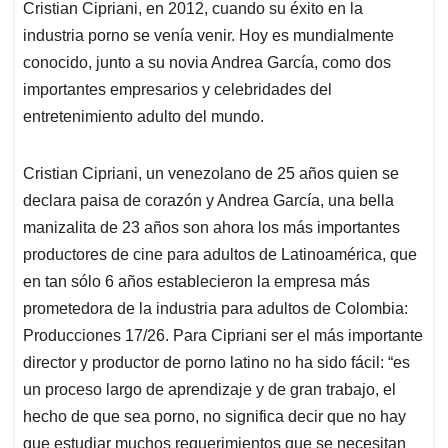
Cristian Cipriani, en 2012, cuando su éxito en la
A
o
d
d
p
o
I
s
industria porno se venía venir. Hoy es mundialmente
p
k
n
conocido, junto a su novia Andrea García, como dos
importantes empresarios y celebridades del
entretenimiento adulto del mundo.
Cristian Cipriani, un venezolano de 25 años quien se
declara paisa de corazón y Andrea García, una bella
manizalita de 23 años son ahora los más importantes
productores de cine para adultos de Latinoamérica, que
en tan sólo 6 años establecieron la empresa más
prometedora de la industria para adultos de Colombia:
Producciones 17/26. Para Cipriani ser el más importante
director y productor de porno latino no ha sido fácil: “es
un proceso largo de aprendizaje y de gran trabajo, el
hecho de que sea porno, no significa decir que no hay
que estudiar muchos requerimientos que se necesitan