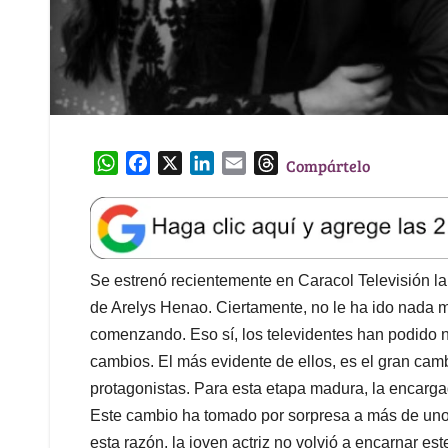
W
F
X
L
E
T
Compártelo
h
a
i
m
h
a
c
n
a
r
t
e
k
i
e
s
b
e
l
a
A
o
d
d
Se estrenó recientemente en Caracol Televisión l
p
o
I
s
de Arelys Henao. Ciertamente, no le ha ido nada ma
p
k
n
comenzando. Eso sí, los televidentes han podido 
cambios. El más evidente de ellos, es el gran camb
protagonistas. Para esta etapa madura, la encarga
Este cambio ha tomado por sorpresa a más de un
esta razón, la joven actriz no volvió a encarnar est