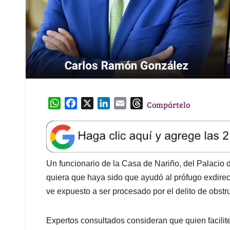
W
F
X
L
E
T
Compártelo
h
a
i
m
h
a
c
n
a
r
t
e
k
i
e
s
b
e
l
a
A
o
d
d
Un funcionario de la Casa de Nariño, del Palacio 
p
o
I
s
quiera que haya sido que ayudó al prófugo exdirec
p
k
n
ve expuesto a ser procesado por el delito de obstruc
Expertos consultados consideran que quien facilite