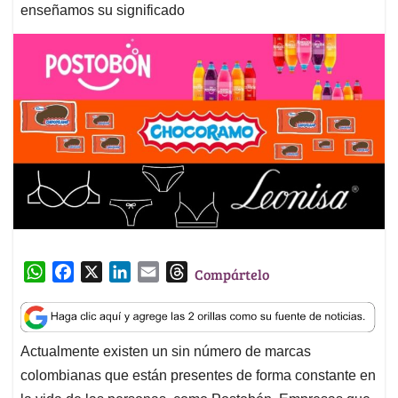
enseñamos su significado
W
F
X
L
E
T
Compártelo
h
a
i
m
h
a
c
n
a
r
t
e
k
i
e
Actualmente existen un sin número de marcas
s
b
e
l
a
colombianas que están presentes de forma constante en
A
o
d
d