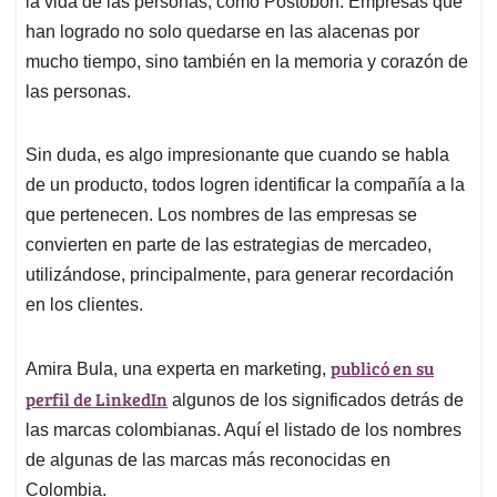
p
o
I
s
la vida de las personas, como Postobón. Empresas que
p
k
n
han logrado no solo quedarse en las alacenas por
mucho tiempo, sino también en la memoria y corazón de
las personas.
Sin duda, es algo impresionante que cuando se habla
de un producto, todos logren identificar la compañía a la
que pertenecen. Los nombres de las empresas se
convierten en parte de las estrategias de mercadeo,
utilizándose, principalmente, para generar recordación
en los clientes.
publicó en su
Amira Bula, una experta en marketing,
perfil de LinkedIn
algunos de los significados detrás de
las marcas colombianas. Aquí el listado de los nombres
de algunas de las marcas más reconocidas en
Colombia.