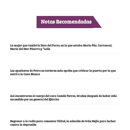
Notas Recomendadas
La mujer que tumbó la lista del Pacto, en la que estaba María Fda. Carrascal,
María del Mar Pizarro y “Lalis
Los opositores de Petro no tuvieron más opción que criticar la puerta por la que
entró a la Casa Blanca
Así encontraron el cuerpo del cura Camilo Torres, 60 años después de haber sido
escondido por un general del Ejército
Regresar a la radio para comentar fútbol, la solución de Iván Mejía para luchar
contra la depresión