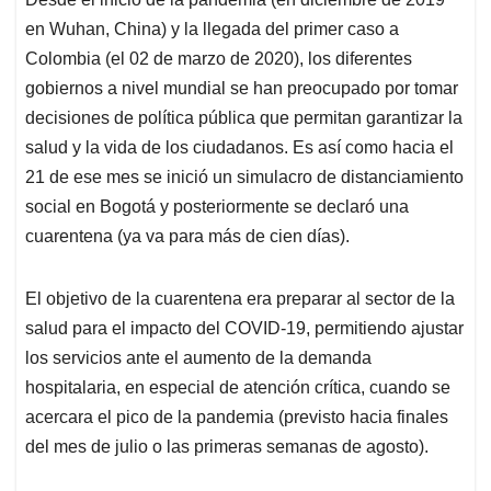
s
b
e
l
a
en Wuhan, China) y la llegada del primer caso a
A
o
d
d
p
o
I
s
Colombia (el 02 de marzo de 2020), los diferentes
p
k
n
gobiernos a nivel mundial se han preocupado por tomar
decisiones de política pública que permitan garantizar la
salud y la vida de los ciudadanos. Es así como hacia el
21 de ese mes se inició un simulacro de distanciamiento
social en Bogotá y posteriormente se declaró una
cuarentena (ya va para más de cien días).
El objetivo de la cuarentena era preparar al sector de la
salud para el impacto del COVID-19, permitiendo ajustar
los servicios ante el aumento de la demanda
hospitalaria, en especial de atención crítica, cuando se
acercara el pico de la pandemia (previsto hacia finales
del mes de julio o las primeras semanas de agosto).