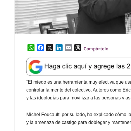
W
F
X
L
E
T
Compártelo
h
a
i
m
h
a
c
n
a
r
t
e
k
i
e
s
b
e
l
a
A
o
d
d
“El miedo es una herramienta muy efectiva que us
p
o
I
s
controlar la mente del colectivo. Autores como Eric
p
k
n
y las ideologías para movilizar a las personas y as
Michel Foucault, por su lado, ha explicado cómo las
y la amenaza de castigo para doblegar y mantene