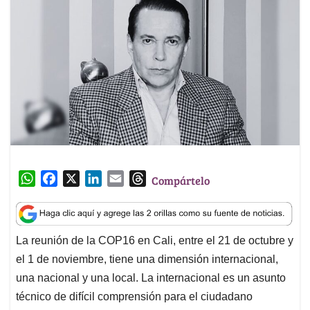
W
F
X
L
E
T
Compártelo
h
a
i
m
h
a
c
n
a
r
t
e
k
i
e
La reunión de la COP16 en Cali, entre el 21 de octubre y
s
b
e
l
a
el 1 de noviembre, tiene una dimensión internacional,
A
o
d
d
p
o
I
s
una nacional y una local. La internacional es un asunto
p
k
n
técnico de difícil comprensión para el ciudadano