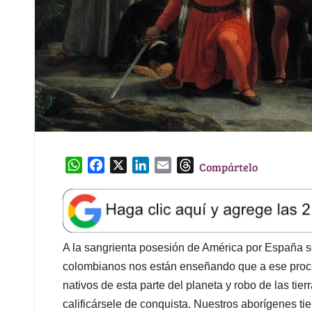
W
F
X
L
E
T
Compártelo
h
a
i
m
h
a
c
n
a
r
t
e
k
i
e
s
b
e
l
a
A
o
d
d
A la sangrienta posesión de América por España so
p
o
I
s
colombianos nos están enseñando que a ese proces
p
k
n
nativos de esta parte del planeta y robo de las tie
calificársele de conquista. Nuestros aborígenes ti