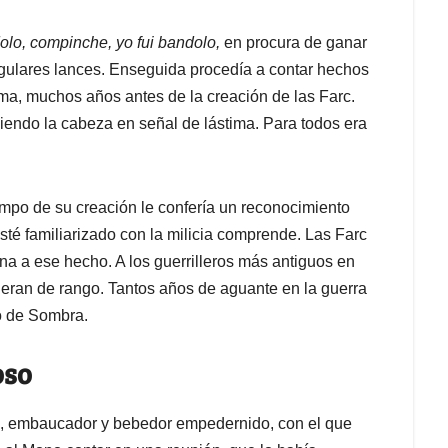
dolo, compinche, yo fui bandolo,
en procura de ganar
gulares lances. Enseguida procedía a contar hechos
ma, muchos años antes de la creación de las Farc.
iendo la cabeza en señal de lástima. Para todos era
empo de su creación le confería un reconocimiento
sté familiarizado con la milicia comprende. Las Farc
jena a ese hecho. A los guerrilleros más antiguos en
ecieran de rango. Tantos años de aguante en la guerra
so de Sombra.
oso
ad, embaucador y bebedor empedernido, con el que