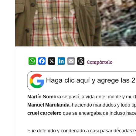
W
F
X
L
E
T
Compártelo
h
a
i
m
h
a
c
n
a
r
t
e
k
i
e
s
b
e
l
a
A
o
d
d
Martín Sombra
se pasó la vida en el monte y muc
p
o
I
s
Manuel Marulanda
, haciendo mandados y todo ti
p
k
n
cruel carcelero
que se encargaba de incluso hacer
Fue detenido y condenado a casi pasar décadas en