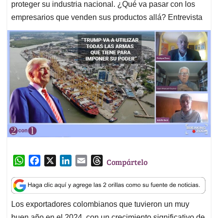
proteger su industria nacional. ¿Qué va pasar con los
empresarios que venden sus productos allá? Entrevista
W
F
X
L
E
T
Compártelo
h
a
i
m
h
a
c
n
a
r
t
e
k
i
e
Los exportadores colombianos que tuvieron un muy
s
b
e
l
a
buen año en el 2024, con un crecimiento significativo de