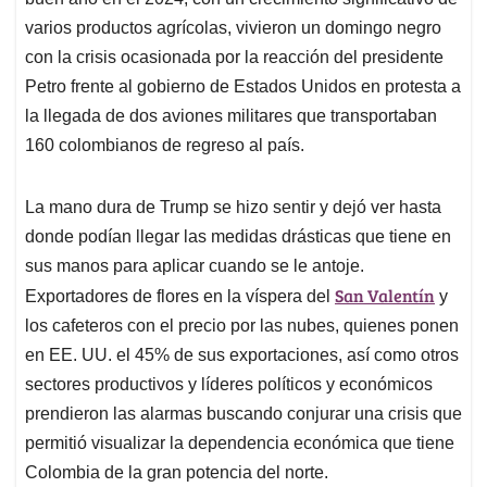
A
o
d
d
p
o
I
s
varios productos agrícolas, vivieron un domingo negro
p
k
n
con la crisis ocasionada por la reacción del presidente
Petro frente al gobierno de Estados Unidos en protesta a
la llegada de dos aviones militares que transportaban
160 colombianos de regreso al país.
La mano dura de Trump se hizo sentir y dejó ver hasta
donde podían llegar las medidas drásticas que tiene en
sus manos para aplicar cuando se le antoje.
San Valentín
Exportadores de flores en la víspera del
y
los cafeteros con el precio por las nubes, quienes ponen
en EE. UU. el 45% de sus exportaciones, así como otros
sectores productivos y líderes políticos y económicos
prendieron las alarmas buscando conjurar una crisis que
permitió visualizar la dependencia económica que tiene
Colombia de la gran potencia del norte.