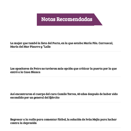
Notas Recomendadas
La mujer que tumbó la lista del Pacto, en la que estaba María Fda. Carrascal,
María del Mar Pizarro y “Lalis
Los opositores de Petro no tuvieron más opción que criticar la puerta por la que
entró a la Casa Blanca
Así encontraron el cuerpo del cura Camilo Torres, 60 años después de haber sido
escondido por un general del Ejército
Regresar a la radio para comentar fútbol, la solución de Iván Mejía para luchar
contra la depresión