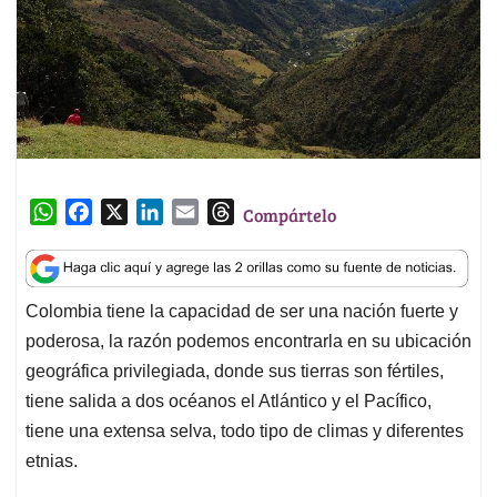
W
F
X
L
E
T
Compártelo
h
a
i
m
h
a
c
n
a
r
t
e
k
i
e
Colombia tiene la capacidad de ser una nación fuerte y
s
b
e
l
a
poderosa, la razón podemos encontrarla en su ubicación
A
o
d
d
p
o
I
s
geográfica privilegiada, donde sus tierras son fértiles,
p
k
n
tiene salida a dos océanos el Atlántico y el Pacífico,
tiene una extensa selva, todo tipo de climas y diferentes
etnias.