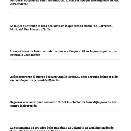
Por qué el abogado de Petro se reunió con la congresista que investigaba a su jefe,
el Presidente
La mujer que tumbó la lista del Pacto, en la que estaba María Fda. Carrascal,
María del Mar Pizarro y “Lalis
Los opositores de Petro no tuvieron más opción que criticar la puerta por la que
entró a la Casa Blanca
Así encontraron el cuerpo del cura Camilo Torres, 60 años después de haber sido
escondido por un general del Ejército
Regresar a la radio para comentar fútbol, la solución de Iván Mejía para luchar
contra la depresión
La casona más de 100 años de la embajada de Colombia en Washington donde
Petro afinó su cara a cara con Trump