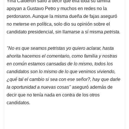
Yina Calderón salió a decir que ella toda su familia
s
b
e
l
a
apoyan a Gustavo Petro y muchos en redes no la
A
o
d
d
p
o
I
s
perdonaron. Aunque la misma dueña de fajas aseguró
p
k
n
no meterse en política, solo dio su opinión sobre el
candidato presidencial, sin llamarse a sí misma
petrista.
"No es que seamos petristas yo quiero aclarar, hasta
ahorita hacemos el comentario, como familia y nostras
en común estamos cansadas de lo mismo, todos los
candidatos son lo mismo de lo que venimos viviendo,
¿qué tal el cambio si sea con ese señor?, hay que darle
la oportunidad a nuevas cosas"
aseguró además de
decir que no tenía nada en contra de los otros
candidatos.