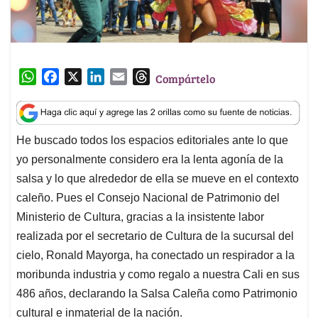
W
F
X
L
E
T
Compártelo
h
a
i
m
h
a
c
n
a
r
t
e
k
i
e
He buscado todos los espacios editoriales ante lo que
s
b
e
l
a
yo personalmente considero era la lenta agonía de la
A
o
d
d
p
o
I
s
salsa y lo que alrededor de ella se mueve en el contexto
p
k
n
caleño. Pues el Consejo Nacional de Patrimonio del
Ministerio de Cultura, gracias a la insistente labor
realizada por el secretario de Cultura de la sucursal del
cielo, Ronald Mayorga, ha conectado un respirador a la
moribunda industria y como regalo a nuestra Cali en sus
486 años, declarando la Salsa Caleña como Patrimonio
cultural e inmaterial de la nación.